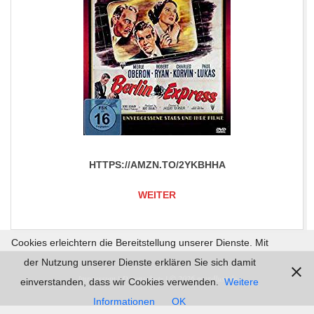
HTTPS://AMZN.TO/2YKBHHA
WEITER
2019-
Cookies erleichtern die Bereitstellung unserer Dienste. Mit
06-
der Nutzung unserer Dienste erklären Sie sich damit
Impressum |
Datenschutz | © 2026
mordlust.de
30
einverstanden, dass wir Cookies verwenden.
Weitere
Informationen
OK