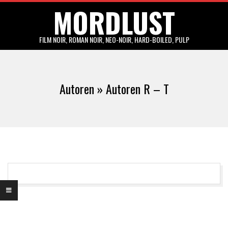
MORDLUST
Skip
to
content
FILM NOIR, ROMAN NOIR, NEO-NOIR, HARD-BOILED, PULP
Primary
Navigation
Autoren »
Autoren R – T
Menu
2017-
03-
31