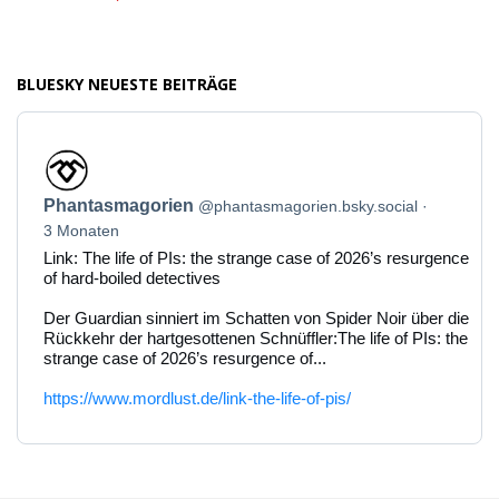
BLUESKY NEUESTE BEITRÄGE
Beitrag
von
Phantasmagorien
Phantasmagorien
@phantasmagorien.bsky.social
auf
Bluesky
3 Monaten
ansehen
Link: The life of PIs: the strange case of 2026’s resurgence
of hard-boiled detectives
Der Guardian sinniert im Schatten von Spider Noir über die
Rückkehr der hartgesottenen Schnüffler:The life of PIs: the
strange case of 2026’s resurgence of...
https://www.mordlust.de/link-the-life-of-pis/