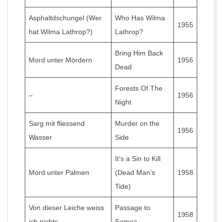
Asphaltdschungel (Wer
Who Has Wilma
1955
hat Wilma Lathrop?)
Lathrop?
Bring Him Back
Mord unter Mördern
1956
Dead
Forests Of The
–
1956
Night
Sarg mit fliessend
Murder on the
1956
Wasser
Side
It’s a Sin to Kill
Mord unter Palmen
(Dead Man’s
1958
Tide)
Von dieser Leiche weiss
Passage to
1958
ich nichts
Samoa