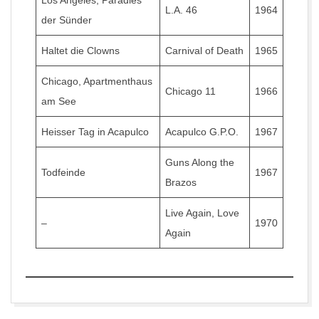
Los Angeles, Paradies
L.A. 46
1964
der Sünder
Haltet die Clowns
Carnival of Death
1965
Chicago, Apartmenthaus
Chicago 11
1966
am See
Heisser Tag in Acapulco
Acapulco G.P.O.
1967
Guns Along the
Todfeinde
1967
Brazos
Live Again, Love
–
1970
Again
2017-