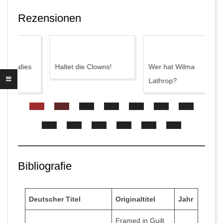
Rezensionen
es
Haltet die Clowns!
Wer hat Wilma
Lathrop?
De
Bibliografie
Pa
Deutscher Titel
Originaltitel
Jahr
Framed in Guilt