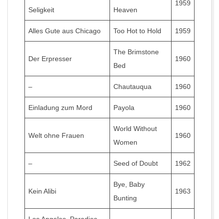
1959
Seligkeit
Heaven
Alles Gute aus Chicago
Too Hot to Hold
1959
The Brimstone
Der Erpresser
1960
Bed
–
Chautauqua
1960
Einladung zum Mord
Payola
1960
World Without
Welt ohne Frauen
1960
Women
–
Seed of Doubt
1962
Bye, Baby
Kein Alibi
1963
Bunting