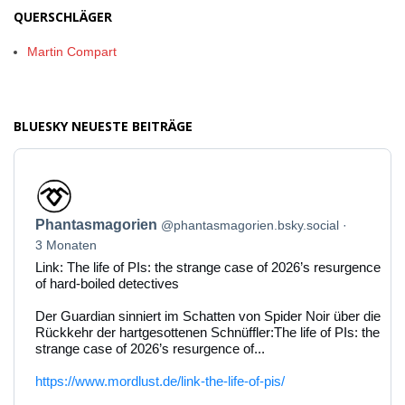
QUERSCHLÄGER
Martin Compart
BLUESKY NEUESTE BEITRÄGE
Beitrag
von
Phantasmagorien
Phantasmagorien
@phantasmagorien.bsky.social
auf
Bluesky
3 Monaten
ansehen
Link: The life of PIs: the strange case of 2026’s resurgence
of hard-boiled detectives
Der Guardian sinniert im Schatten von Spider Noir über die
Rückkehr der hartgesottenen Schnüffler:The life of PIs: the
strange case of 2026’s resurgence of...
https://www.mordlust.de/link-the-life-of-pis/