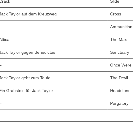
Crack
Slide
Jack Taylor auf dem Kreuzweg
Cross
–
Ammunition
Attica
The Max
Jack Taylor gegen Benedictus
Sanctuary
–
Once Were
Jack Taylor geht zum Teufel
The Devil
Ein Grabstein für Jack Taylor
Headstone
–
Purgatory