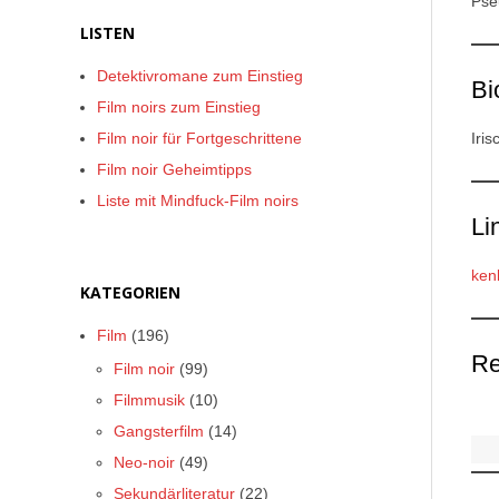
Pse
LISTEN
Detektivromane zum Einstieg
Bi
Film noirs zum Einstieg
Film noir für Fortgeschrittene
Iris
Film noir Geheimtipps
Liste mit Mindfuck-Film noirs
Li
ken
KATEGORIEN
Film
(196)
Re
Film noir
(99)
Filmmusik
(10)
Gangsterfilm
(14)
Neo-noir
(49)
Sekundärliteratur
(22)