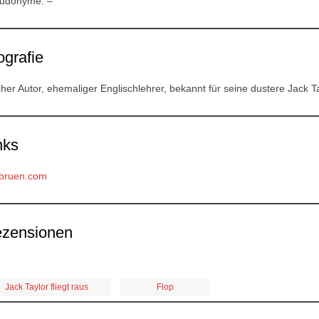
udonyme: –
ografie
cher Autor, ehemaliger Englischlehrer, bekannt für seine dustere Jack Ta
nks
bruen.com
zensionen
Jack Taylor fliegt raus
Flop