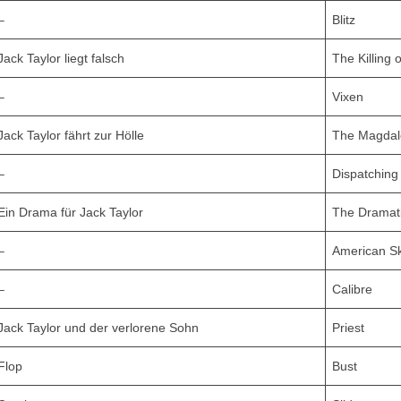
–
Blitz
Jack Taylor liegt falsch
The Killing 
–
Vixen
Jack Taylor fährt zur Hölle
The Magdal
–
Dispatching
Ein Drama für Jack Taylor
The Dramati
–
American Sk
–
Calibre
Jack Taylor und der verlorene Sohn
Priest
Flop
Bust