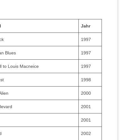
l
Jahr
ck
1997
n Blues
1997
ll to Louis Macneice
1997
st
1998
Alien
2000
levard
2001
2001
d
2002