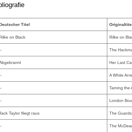
bliografie
Deutscher Titel
Originaltite
Rilke on Black
Rilke on Bla
–
The Hackma
Abgebrannt
Her Last Ca
–
A White Arre
–
Taming the 
–
London Bou
Jack Taylor fliegt raus
The Guards
–
The McDea