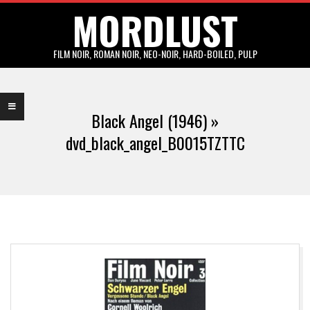
MORDLUST
Skip
to
content
FILM NOIR, ROMAN NOIR, NEO-NOIR, HARD-BOILED, PULP
Primary
Navigation
Black Angel (1946) »
Menu
dvd_black_angel_B0015TZTTC