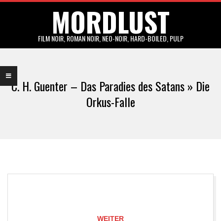
MORDLUST
Skip
to
content
FILM NOIR, ROMAN NOIR, NEO-NOIR, HARD-BOILED, PULP
Primary
Navigation
C. H. Guenter – Das Paradies des Satans »
Die
Menu
Orkus-Falle
WEITER