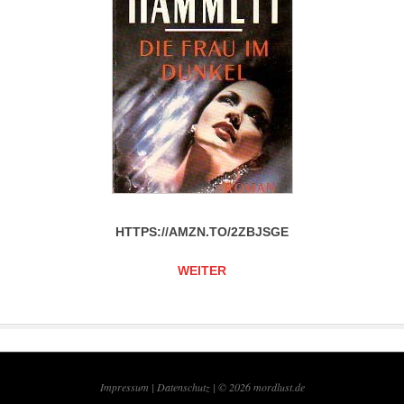
HTTPS://AMZN.TO/2ZBJSGE
WEITER
Impressum |
Datenschutz | © 2026
mordlust.de