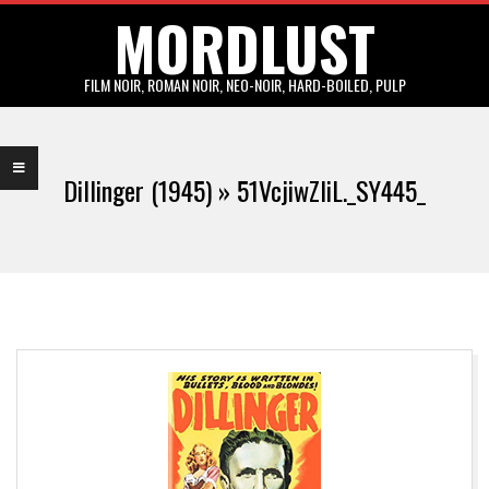
MORDLUST
Skip
to
content
FILM NOIR, ROMAN NOIR, NEO-NOIR, HARD-BOILED, PULP
Primary
Navigation
Dillinger (1945) »
51VcjiwZIiL._SY445_
Menu