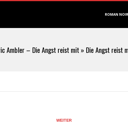
Primary
ROMAN NOI
Navigation
Menu
ric Ambler – Die Angst reist mit »
Die Angst reist m
WEITER