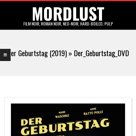
MORDLUST
Skip
to
content
FILM NOIR, ROMAN NOIR, NEO-NOIR, HARD-BOILED, PULP
Primary
Navigation
Der Geburtstag (2019) »
Der_Geburtstag_DVD
Menu