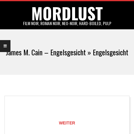
MORDLUST
Skip
to
content
FILM NOIR, ROMAN NOIR, NEO-NOIR, HARD-BOILED, PULP
Primary
Navigation
James M. Cain – Engelsgesicht »
Engelsgesicht
Menu
WEITER