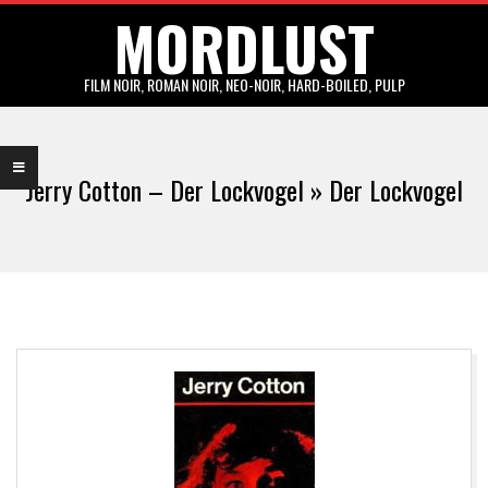
MORDLUST
Skip
to
content
FILM NOIR, ROMAN NOIR, NEO-NOIR, HARD-BOILED, PULP
Primary
Navigation
Jerry Cotton – Der Lockvogel »
Der Lockvogel
Menu