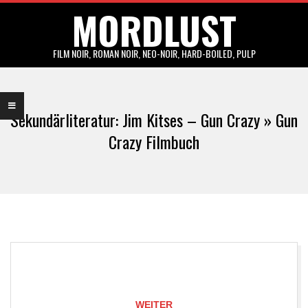
MORDLUST
Skip
to
content
FILM NOIR, ROMAN NOIR, NEO-NOIR, HARD-BOILED, PULP
Primary
Navigation
Sekundärliteratur: Jim Kitses – Gun Crazy »
Gun
Menu
Crazy Filmbuch
WEITER