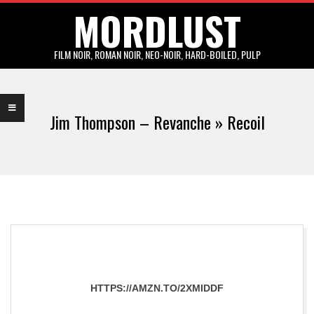
MORDLUST
Skip
to
content
FILM NOIR, ROMAN NOIR, NEO-NOIR, HARD-BOILED, PULP
Primary
Navigation
Jim Thompson – Revanche »
Recoil
Menu
HTTPS://AMZN.TO/2XMIDDF