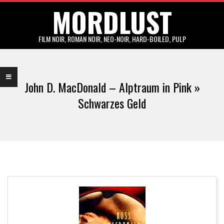
MORDLUST
Skip
to
content
FILM NOIR, ROMAN NOIR, NEO-NOIR, HARD-BOILED, PULP
Primary
Navigation
John D. MacDonald – Alptraum in Pink »
Menu
Schwarzes Geld