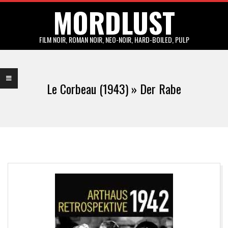
MORDLUST
Skip
to
content
FILM NOIR, ROMAN NOIR, NEO-NOIR, HARD-BOILED, PULP
Primary
Navigation
Le Corbeau (1943) »
Der Rabe
Menu