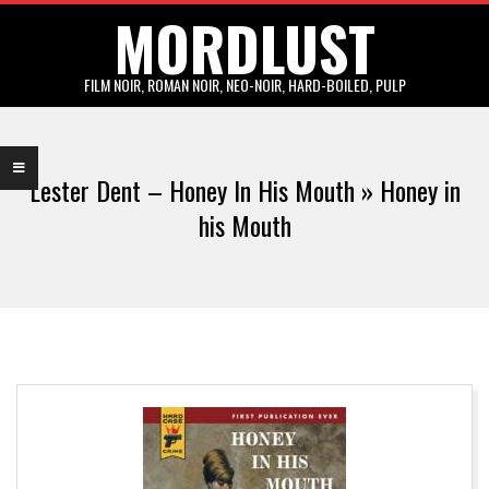
MORDLUST
Skip
to
content
FILM NOIR, ROMAN NOIR, NEO-NOIR, HARD-BOILED, PULP
Primary
Navigation
Lester Dent – Honey In His Mouth »
Honey in
Menu
his Mouth