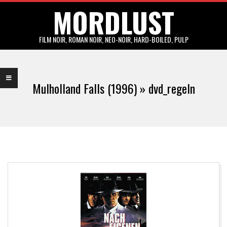
MORDLUST
Skip
to
content
FILM NOIR, ROMAN NOIR, NEO-NOIR, HARD-BOILED, PULP
Primary
Navigation
Mulholland Falls (1996) »
dvd_regeln
Menu