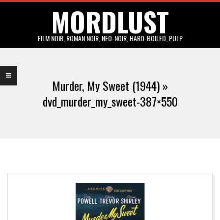
MORDLUST
Skip
to
content
FILM NOIR, ROMAN NOIR, NEO-NOIR, HARD-BOILED, PULP
Primary
Navigation
Murder, My Sweet (1944) »
Menu
dvd_murder_my_sweet-387×550