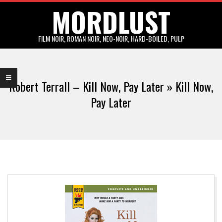
MORDLUST
Skip
to
content
FILM NOIR, ROMAN NOIR, NEO-NOIR, HARD-BOILED, PULP
Primary
Navigation
Robert Terrall – Kill Now, Pay Later »
Kill Now,
Menu
Pay Later