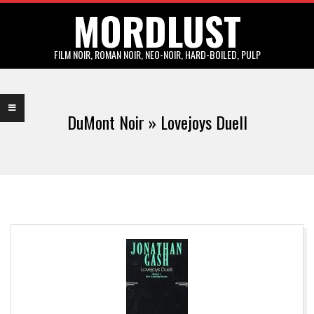
MORDLUST
Skip
to
content
FILM NOIR, ROMAN NOIR, NEO-NOIR, HARD-BOILED, PULP
Primary
Navigation
DuMont Noir »
Lovejoys Duell
Menu