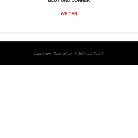
BLUT UND DONNER
WEITER
Impressum |
Datenschutz | © 2026
mordlust.de