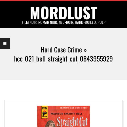
MORDLUST
Skip
to
content
FILM NOIR, ROMAN NOIR, NEO-NOIR, HARD-BOILED, PULP
Primary
Navigation
Hard Case Crime »
Menu
hcc_021_bell_straight_cut_0843955929