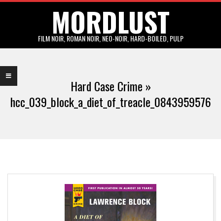
MORDLUST
Skip
to
content
FILM NOIR, ROMAN NOIR, NEO-NOIR, HARD-BOILED, PULP
Primary
Navigation
Hard Case Crime »
Menu
hcc_039_block_a_diet_of_treacle_0843959576