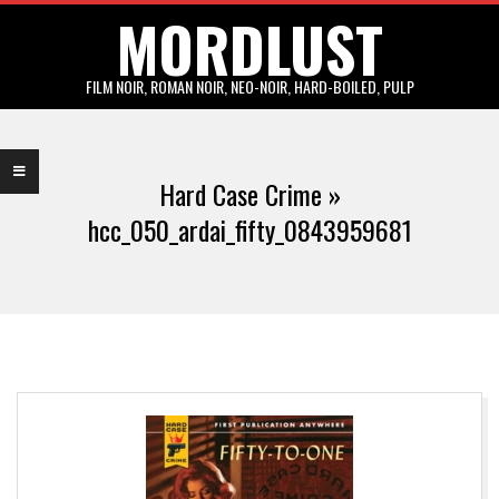
MORDLUST
Skip
to
content
FILM NOIR, ROMAN NOIR, NEO-NOIR, HARD-BOILED, PULP
Primary
Navigation
Hard Case Crime »
Menu
hcc_050_ardai_fifty_0843959681