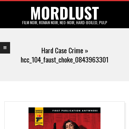
MORDLUST
Skip
to
content
FILM NOIR, ROMAN NOIR, NEO-NOIR, HARD-BOILED, PULP
Primary
Navigation
Hard Case Crime »
Menu
hcc_104_faust_choke_0843963301