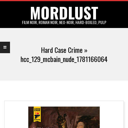
MORDLUST
Skip
to
content
FILM NOIR, ROMAN NOIR, NEO-NOIR, HARD-BOILED, PULP
Primary
Navigation
Hard Case Crime »
Menu
hcc_129_mcbain_nude_1781166064