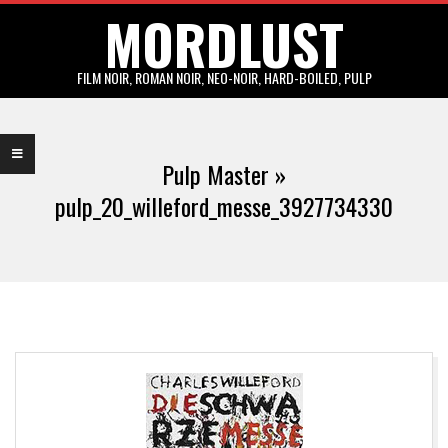
MORDLUST
Skip
to
content
FILM NOIR, ROMAN NOIR, NEO-NOIR, HARD-BOILED, PULP
Primary
Navigation
Pulp Master »
Menu
pulp_20_willeford_messe_3927734330