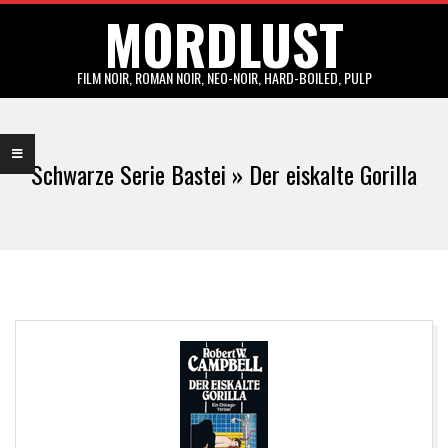
MORDLUST
Skip
to
content
FILM NOIR, ROMAN NOIR, NEO-NOIR, HARD-BOILED, PULP
Primary
Navigation
Schwarze Serie Bastei »
Der eiskalte Gorilla
Menu