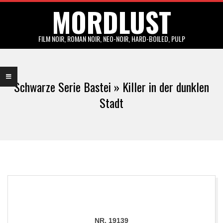
MORDLUST
Skip
to
content
FILM NOIR, ROMAN NOIR, NEO-NOIR, HARD-BOILED, PULP
Primary
Navigation
Schwarze Serie Bastei »
Killer in der dunklen
Menu
Stadt
NR. 19139