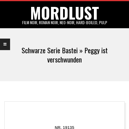
MORDLUST
Skip
to
content
FILM NOIR, ROMAN NOIR, NEO-NOIR, HARD-BOILED, PULP
Primary
Navigation
Schwarze Serie Bastei »
Peggy ist
Menu
verschwunden
NR. 19135