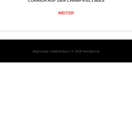
CORRIDA AUF DEN CHAMPS-ÉLYSÉES
WEITER
Impressum |
Datenschutz | © 2026
mordlust.de