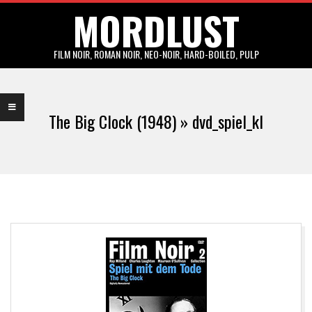
MORDLUST
Skip
to
content
FILM NOIR, ROMAN NOIR, NEO-NOIR, HARD-BOILED, PULP
Primary
Navigation
The Big Clock (1948) »
dvd_spiel_kl
Menu