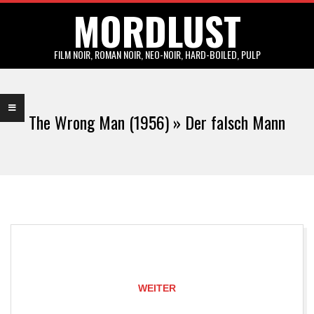
MORDLUST
Skip
to
content
FILM NOIR, ROMAN NOIR, NEO-NOIR, HARD-BOILED, PULP
Primary
Navigation
The Wrong Man (1956) »
Der falsch Mann
Menu
WEITER