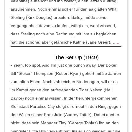
Valentine) auftaucht und ihn zwingt, einen letzten Auftrag
anzunehmen. Noch einmal soll er für den aalglatten Whit
Sterling (Kirk Douglas) arbeiten. Bailey, müde seiner
Vergangenheit davon zu laufen, willigt ein, wohl wissend,
dass Sterling noch eine Rechnung mit ihm zu begleichen
hat: die schöne, aber gefährliche Kathie (Jane Greer).…
…
The Set-Up (1949)
-
Yeah, top spot. And I'm just one punch away. Der Boxer
Bill "Stoker" Thompson (Robert Ryan) gehört mit 35 Jahren
zum alten Eisen. Nach zahlreichen Niederlagen, will er es
im Kampf gegen den aufstrebenden Tiger Nelson (Hal
Baylor) noch einmal wissen. In der heruntergekommenen
Kleinstadt Paradise City steigt er erneut in den Ring, gegen
den Willen seiner Frau Julie (Audrey Totter). Dabei ahnt er
nicht, dass sein Manager Tiny (George Tobias) ihn an den
Gangster Little Boy verkauft hat. Als er sich weigert, auf die