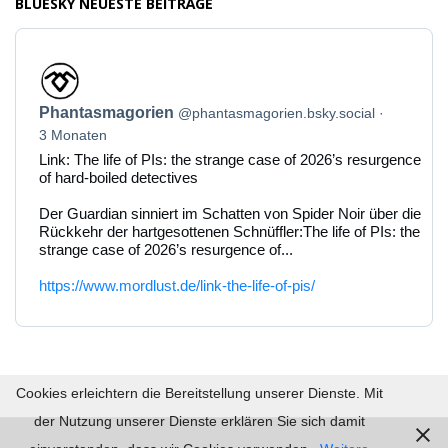
BLUESKY NEUESTE BEITRÄGE
Beitrag
von
Phantasmagorien
Phantasmagorien
@phantasmagorien.bsky.social
auf
Bluesky
3 Monaten
ansehen
Link: The life of PIs: the strange case of 2026’s resurgence
of hard-boiled detectives
Der Guardian sinniert im Schatten von Spider Noir über die
Rückkehr der hartgesottenen Schnüffler:The life of PIs: the
strange case of 2026’s resurgence of...
https://www.mordlust.de/link-the-life-of-pis/
Cookies erleichtern die Bereitstellung unserer Dienste. Mit
der Nutzung unserer Dienste erklären Sie sich damit