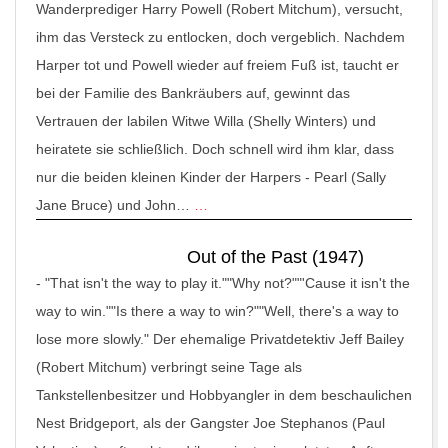
Wanderprediger Harry Powell (Robert Mitchum), versucht,
ihm das Versteck zu entlocken, doch vergeblich. Nachdem
Harper tot und Powell wieder auf freiem Fuß ist, taucht er
bei der Familie des Bankräubers auf, gewinnt das
Vertrauen der labilen Witwe Willa (Shelly Winters) und
heiratete sie schließlich. Doch schnell wird ihm klar, dass
nur die beiden kleinen Kinder der Harpers - Pearl (Sally
Jane Bruce) und John…
…
Out of the Past (1947)
-
"That isn't the way to play it.""Why not?""'Cause it isn't the
way to win.""Is there a way to win?""Well, there's a way to
lose more slowly." Der ehemalige Privatdetektiv Jeff Bailey
(Robert Mitchum) verbringt seine Tage als
Tankstellenbesitzer und Hobbyangler in dem beschaulichen
Nest Bridgeport, als der Gangster Joe Stephanos (Paul