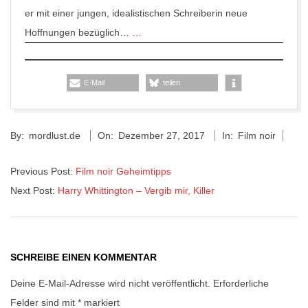
er mit einer jungen, idealistischen Schreiberin neue
Hoffnungen bezüglich…
…
E-Mail
teilen
2017-
By:
mordlust.de
On:
Dezember 27, 2017
In:
Film noir
12-
27
Previous Post:
Film noir Geheimtipps
Next Post:
Harry Whittington – Vergib mir, Killer
SCHREIBE EINEN KOMMENTAR
Deine E-Mail-Adresse wird nicht veröffentlicht.
Erforderliche
Felder sind mit
*
markiert