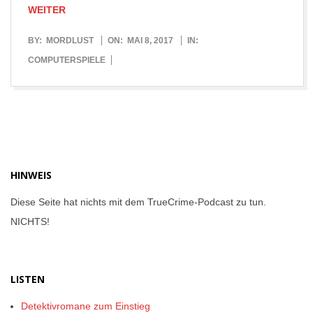
WEITER
2017-
BY:
MORDLUST
ON:
MAI 8, 2017
IN:
05-
COMPUTERSPIELE
08
HINWEIS
Diese Seite hat nichts mit dem TrueCrime-Podcast zu tun.
NICHTS!
LISTEN
Detektivromane zum Einstieg