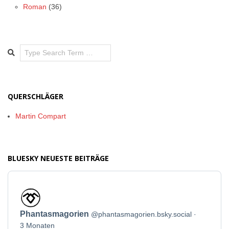
Roman
(36)
Search
QUERSCHLÄGER
Martin Compart
BLUESKY NEUESTE BEITRÄGE
Beitrag
von
Phantasmagorien
Phantasmagorien
@phantasmagorien.bsky.social
auf
Bluesky
3 Monaten