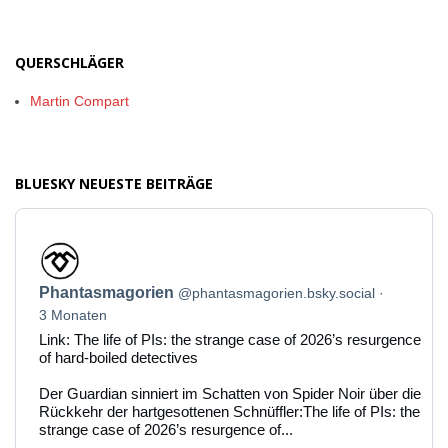
QUERSCHLÄGER
Martin Compart
BLUESKY NEUESTE BEITRÄGE
Beitrag
von
Phantasmagorien
Phantasmagorien
@phantasmagorien.bsky.social
auf
Bluesky
3 Monaten
ansehen
Link: The life of PIs: the strange case of 2026’s resurgence
of hard-boiled detectives
Der Guardian sinniert im Schatten von Spider Noir über die
Rückkehr der hartgesottenen Schnüffler:The life of PIs: the
strange case of 2026’s resurgence of...