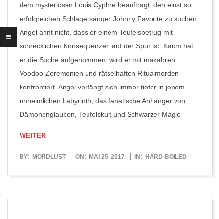
dem mysteriösen Louis Cyphre beauftragt, den einst so
erfolgreichen Schlagersänger Johnny Favorite zu suchen.
Angel ahnt nicht, dass er einem Teufelsbetrug mit
schrecklichen Konsequenzen auf der Spur ist. Kaum hat
er die Suche aufgenommen, wird er mit makabren
Voodoo-Zeremonien und rätselhaften Ritualmorden
konfrontiert. Angel verfängt sich immer tiefer in jenem
unheimlichen Labyrinth, das fanatische Anhänger von
Dämonenglauben, Teufelskult und Schwarzer Magie
WEITER
2017-
BY:
MORDLUST
ON:
MAI 25, 2017
IN:
HARD-BOILED
05-
25