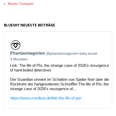
Martin Compart
BLUESKY NEUESTE BEITRÄGE
Beitrag
von
Phantasmagorien
Phantasmagorien
@phantasmagorien.bsky.social
auf
Bluesky
3 Monaten
ansehen
Link: The life of PIs: the strange case of 2026’s resurgence
of hard-boiled detectives
Der Guardian sinniert im Schatten von Spider Noir über die
Rückkehr der hartgesottenen Schnüffler:The life of PIs: the
strange case of 2026’s resurgence of...
https://www.mordlust.de/link-the-life-of-pis/