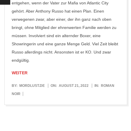
entgehen, wenn der Vater zur Mafia von Atlantic City
gehört. Aber Anthony Russo hat einen Plan. Einen
verwegenen zwar, aber einer, der ihn ganz nach oben
bringt, ohne Mitglied der ehrenwerten Familie werden zu
müssen. Involviert sind ein alternder Boxer, eine
Showringerin und eine ganze Menge Geld. Viel Zeit bleibt
Russo allerdings nicht. Ansonsten ist er KO. Und zwar
endgültig.
WEITER
2022-
BY:
MORDLUST.DE
ON:
AUGUST 21, 2022
IN:
ROMAN
08-
NOIR
21