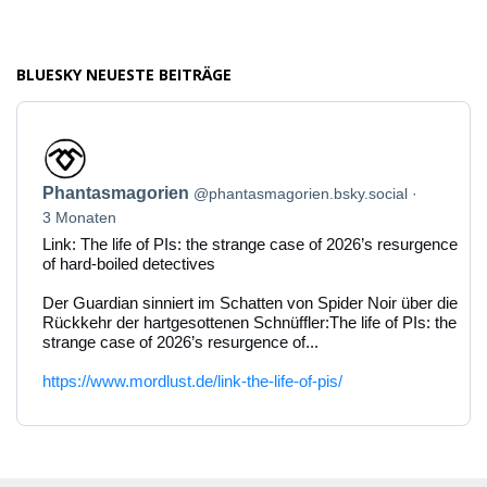
BLUESKY NEUESTE BEITRÄGE
Beitrag
von
Phantasmagorien
Phantasmagorien
@phantasmagorien.bsky.social
auf
Bluesky
3 Monaten
ansehen
Link: The life of PIs: the strange case of 2026’s resurgence
of hard-boiled detectives
Der Guardian sinniert im Schatten von Spider Noir über die
Rückkehr der hartgesottenen Schnüffler:The life of PIs: the
strange case of 2026’s resurgence of...
https://www.mordlust.de/link-the-life-of-pis/