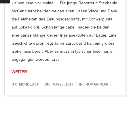
kleinen Insel vor Maine … Die junge Reporterin Stephanie
McCann lernt bei den beiden alten Hasen Vince und Dave
die Feinheiten des Zeitungsgeschäfts, mit Schwerpunkt
auf Lokalkolorit. Schon lange dabei, haben die beiden
eine ganze Menge kleiner Inselanekdoten auf Lager. Eine
Geschichte davon liegt Jahre zurück und hält ein großes
Geheimnis bereit. Aber es muss in typischer Inselmanier
angegangen werden. Erst
WEITER
2017-
BY:
MORDLUST
ON:
MAI 26, 2017
IN:
ROMAN NOIR
05-
26