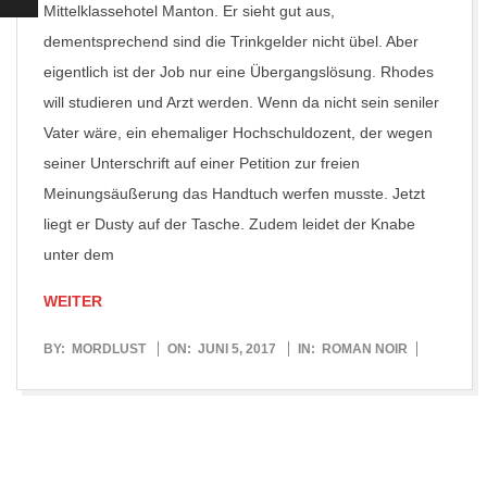
Mittelklassehotel Manton. Er sieht gut aus,
dementsprechend sind die Trinkgelder nicht übel. Aber
eigentlich ist der Job nur eine Übergangslösung. Rhodes
will studieren und Arzt werden. Wenn da nicht sein seniler
Vater wäre, ein ehemaliger Hochschuldozent, der wegen
seiner Unterschrift auf einer Petition zur freien
Meinungsäußerung das Handtuch werfen musste. Jetzt
liegt er Dusty auf der Tasche. Zudem leidet der Knabe
unter dem
WEITER
2017-
BY:
MORDLUST
ON:
JUNI 5, 2017
IN:
ROMAN NOIR
06-
05