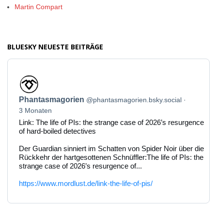
Martin Compart
BLUESKY NEUESTE BEITRÄGE
Beitrag
von
Phantasmagorien
Phantasmagorien
@phantasmagorien.bsky.social
auf
Bluesky
3 Monaten
ansehen
Link: The life of PIs: the strange case of 2026’s resurgence
of hard-boiled detectives
Der Guardian sinniert im Schatten von Spider Noir über die
Rückkehr der hartgesottenen Schnüffler:The life of PIs: the
strange case of 2026’s resurgence of...
https://www.mordlust.de/link-the-life-of-pis/