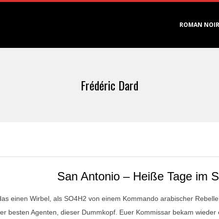
Primary
ROMAN NOI
Navigation
Menu
Frédéric Dard
San Antonio – Heiße Tage im Se
as einen Wirbel, als SO4H2 von einem Kommando arabischer Rebellen 
er besten Agenten, dieser Dummkopf. Euer Kommissar bekam wieder e