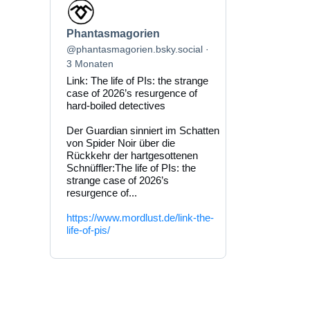
Beitrag
von
Phantasmagorien
Phantasmagorien
auf
Bluesky
@phantasmagorien.bsky.social
ansehen
3 Monaten
Link: The life of PIs: the strange
case of 2026’s resurgence of
hard-boiled detectives
Der Guardian sinniert im Schatten
von Spider Noir über die
Rückkehr der hartgesottenen
Schnüffler:The life of PIs: the
strange case of 2026’s
resurgence of...
https://www.mordlust.de/link-the-
life-of-pis/