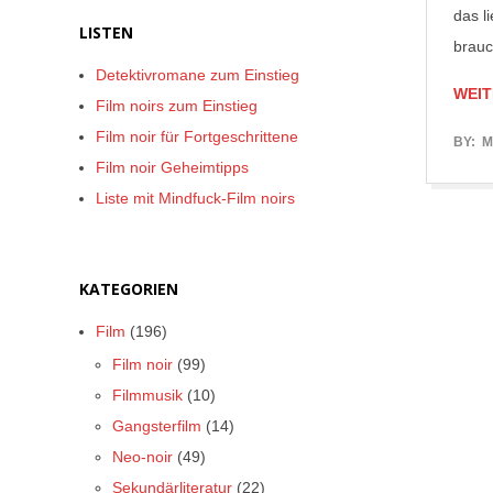
das l
LISTEN
brauc
Detektivromane zum Einstieg
WEIT
Film noirs zum Einstieg
Film noir für Fortgeschrittene
2017-
BY:
M
Film noir Geheimtipps
08-
Liste mit Mindfuck-Film noirs
12
KATEGORIEN
Film
(196)
Film noir
(99)
Filmmusik
(10)
Gangsterfilm
(14)
Neo-noir
(49)
Sekundärliteratur
(22)