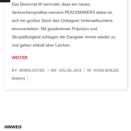
Das Dezernat M vermutet, dass ein neues
Verbrechersyndikat namens PEACEMAKERS dabei ist,
sich ein großes Stück des Chikagoer Unterwelkuchens
einzuverleiben. Mit gnadenloser Präzision und
Skrupellosigkeit schlagen die Gangster immer wieder zu
und gehen eiskalt über Leichen.
WEITER
2019-
BY:
MORDLUST.DE
ON:
JULI 28, 2019
IN:
HARD-BOILED
,
07-
ROMAN
28
HINWEIS