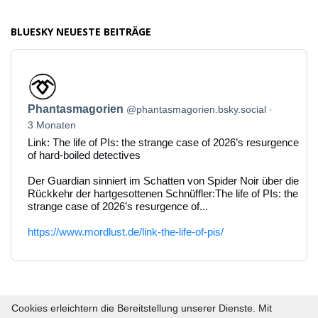
BLUESKY NEUESTE BEITRÄGE
Beitrag
von
Phantasmagorien
Phantasmagorien
@phantasmagorien.bsky.social
auf
Bluesky
3 Monaten
ansehen
Link: The life of PIs: the strange case of 2026’s resurgence
of hard-boiled detectives
Der Guardian sinniert im Schatten von Spider Noir über die
Rückkehr der hartgesottenen Schnüffler:The life of PIs: the
strange case of 2026’s resurgence of...
https://www.mordlust.de/link-the-life-of-pis/
Cookies erleichtern die Bereitstellung unserer Dienste. Mit