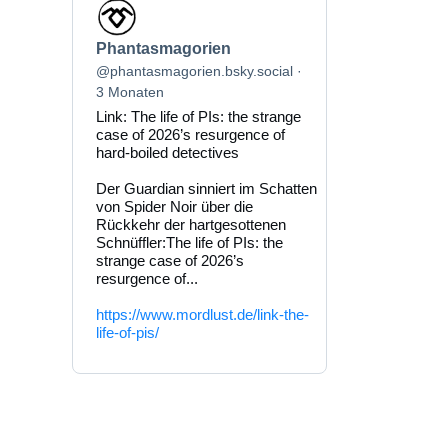
Beitrag
von
Phantasmagorien
Phantasmagorien
auf
Bluesky
@phantasmagorien.bsky.social
ansehen
3 Monaten
Link: The life of PIs: the strange
case of 2026’s resurgence of
hard-boiled detectives
Der Guardian sinniert im Schatten
von Spider Noir über die
Rückkehr der hartgesottenen
Schnüffler:The life of PIs: the
strange case of 2026’s
resurgence of...
https://www.mordlust.de/link-the-
life-of-pis/