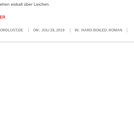
ehen eiskalt über Leichen.
ER
ORDLUST.DE
ON:
JULI 28, 2019
IN:
HARD-BOILED
,
ROMAN