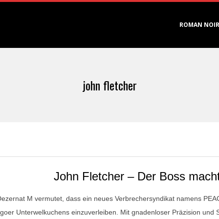
Primary
ROMAN NOI
Navigation
Menu
john fletcher
John Fletcher – Der Boss macht
ezernat M vermutet, dass ein neues Verbrechersyndikat namens PEAC
goer Unterwelkuchens einzuverleiben. Mit gnadenloser Präzision und S