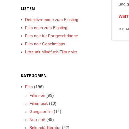
und g
LISTEN
WEIT
Detektivromane zum Einstieg
Film noirs zum Einstieg
2019-
BY:
M
Film noir für Fortgeschrittene
07-
Film noir Geheimtipps
28
Liste mit Mindfuck-Film noirs
KATEGORIEN
Film
(196)
Film noir
(99)
Filmmusik
(10)
Gangsterfilm
(14)
Neo-noir
(49)
Sekundärliteratur
(22)