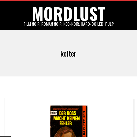
MORDLUST
Skip
to
content
FILM NOIR, ROMAN NOIR, NEO-NOIR, HARD-BOILED, PULP
Primary
Navigation
kelter
Menu