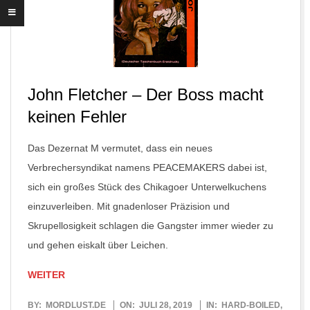
John Fletcher – Der Boss macht
keinen Fehler
Das Dezernat M vermutet, dass ein neues
Verbrechersyndikat namens PEACEMAKERS dabei ist,
sich ein großes Stück des Chikagoer Unterwelkuchens
einzuverleiben. Mit gnadenloser Präzision und
Skrupellosigkeit schlagen die Gangster immer wieder zu
und gehen eiskalt über Leichen.
WEITER
2019-
BY:
MORDLUST.DE
ON:
JULI 28, 2019
IN:
HARD-BOILED
,