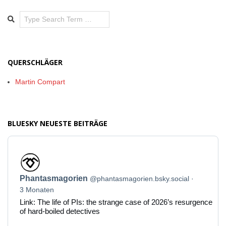
Search
QUERSCHLÄGER
Martin Compart
BLUESKY NEUESTE BEITRÄGE
Beitrag
von
Phantasmagorien
Phantasmagorien
@phantasmagorien.bsky.social
auf
Bluesky
3 Monaten
ansehen
Link: The life of PIs: the strange case of 2026’s resurgence
of hard-boiled detectives