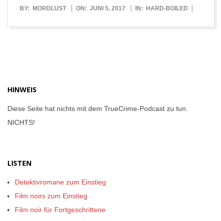
2017-
BY:
MORDLUST
ON:
JUNI 5, 2017
IN:
HARD-BOILED
06-
05
HINWEIS
Diese Seite hat nichts mit dem TrueCrime-Podcast zu tun.
NICHTS!
LISTEN
Detektivromane zum Einstieg
Film noirs zum Einstieg
Film noir für Fortgeschrittene