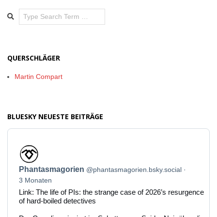
Search
QUERSCHLÄGER
Martin Compart
BLUESKY NEUESTE BEITRÄGE
Beitrag
von
Phantasmagorien
Phantasmagorien
@phantasmagorien.bsky.social
auf
Bluesky
3 Monaten
ansehen
Link: The life of PIs: the strange case of 2026’s resurgence
of hard-boiled detectives