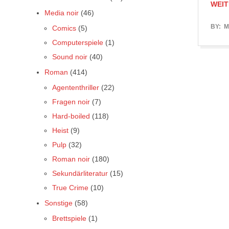
WEIT
Media noir
(46)
2017-
BY:
M
Comics
(5)
05-
Computerspiele
(1)
17
Sound noir
(40)
Roman
(414)
Agententhriller
(22)
Fragen noir
(7)
Hard-boiled
(118)
Heist
(9)
Pulp
(32)
Roman noir
(180)
Sekundärliteratur
(15)
True Crime
(10)
Sonstige
(58)
Brettspiele
(1)