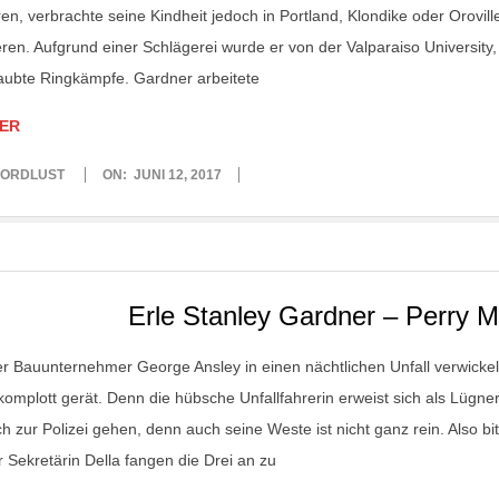
en, verbrachte seine Kindheit jedoch in Portland, Klondike oder Orovil
eren. Aufgrund einer Schlägerei wurde er von der Valparaiso University,
aubte Ringkämpfe. Gardner arbeitete
ER
ORDLUST
ON:
JUNI 12, 2017
Erle Stanley Gardner – Perry 
er Bauunternehmer George Ansley in einen nächtlichen Unfall verwickelt 
omplott gerät. Denn die hübsche Unfallfahrerin erweist sich als Lügne
ch zur Polizei gehen, denn auch seine Weste ist nicht ganz rein. Also 
r Sekretärin Della fangen die Drei an zu