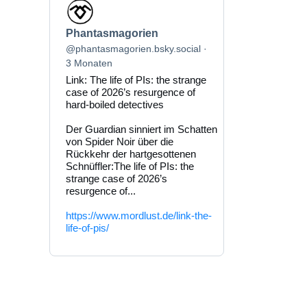
Beitrag
von
Phantasmagorien
Phantasmagorien
auf
Bluesky
@phantasmagorien.bsky.social
ansehen
3 Monaten
Link: The life of PIs: the strange
case of 2026’s resurgence of
hard-boiled detectives
Der Guardian sinniert im Schatten
von Spider Noir über die
Rückkehr der hartgesottenen
Schnüffler:The life of PIs: the
strange case of 2026’s
resurgence of...
https://www.mordlust.de/link-the-
life-of-pis/