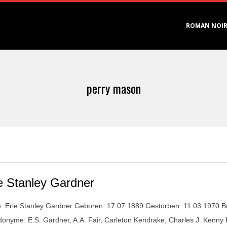
Primary
ROMAN NOI
Navigation
Menu
perry mason
e Stanley Gardner
 Erle Stanley Gardner Geboren: 17.07.1889 Gestorben: 11.03.1970 Beru
onyme: E.S. Gardner, A.A. Fair, Carleton Kendrake, Charles J. Kenny