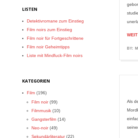
gebor
LISTEN
studi
Detektivromane zum Einstieg
unerl
Film noirs zum Einstieg
WEIT
Film noir für Fortgeschrittene
Film noir Geheimtipps
2017-
BY:
M
Liste mit Mindfuck-Film noirs
06-
12
KATEGORIEN
Film
(196)
Als d
Film noir
(99)
Mordk
Filmmusik
(10)
einfa
Gangsterfilm
(14)
seine
Neo-noir
(49)
Sekundärliteratur
(22)