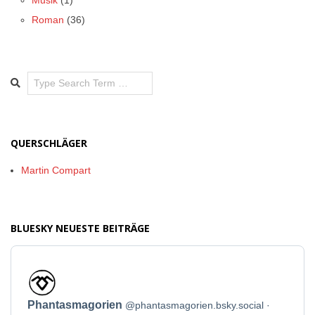
Musik
(1)
Roman
(36)
Search
QUERSCHLÄGER
Martin Compart
BLUESKY NEUESTE BEITRÄGE
Beitrag
von
Phantasmagorien
Phantasmagorien
@phantasmagorien.bsky.social
auf