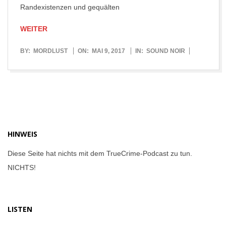
Randexistenzen und gequälten
WEITER
2017-
BY:
MORDLUST
ON:
MAI 9, 2017
IN:
SOUND NOIR
05-
09
HINWEIS
Diese Seite hat nichts mit dem TrueCrime-Podcast zu tun.
NICHTS!
LISTEN