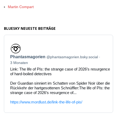
Martin Compart
BLUESKY NEUESTE BEITRÄGE
Beitrag
von
Phantasmagorien
Phantasmagorien
@phantasmagorien.bsky.social
auf
Bluesky
3 Monaten
ansehen
Link: The life of PIs: the strange case of 2026’s resurgence
of hard-boiled detectives
Der Guardian sinniert im Schatten von Spider Noir über die
Rückkehr der hartgesottenen Schnüffler:The life of PIs: the
strange case of 2026’s resurgence of...
https://www.mordlust.de/link-the-life-of-pis/