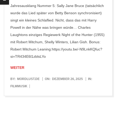
Jahresausklang Nummer 5: Sally Jane Bruce (tatsächlich
wurde das Lied später von Betty Benson synchronisiert)
singt ein kleines Schlaflied. Nicht, dass das mit Harry
Powell in der Nähe was bringen würde… Charles
Laughtons einziges Regiewerk Night of the Hunter (1955)
mit Robert Mitchum, Shelly Winters, Lilian Gish. Bonus:
Robert Mitchum Leaning:https://youtu.be/-N9LnkKQfuc?
si=TR434E6l1zblsLYo
WEITER
2025-
BY:
MORDLUST.DE
ON:
DEZEMBER 26, 2025
IN:
12-
FILMMUSIK
26