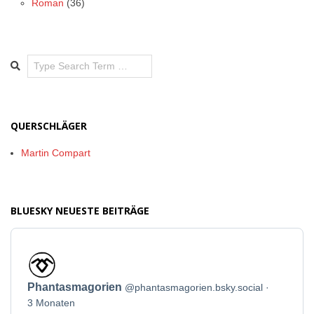
Roman
(36)
Search
QUERSCHLÄGER
Martin Compart
BLUESKY NEUESTE BEITRÄGE
Beitrag
von
Phantasmagorien
Phantasmagorien
@phantasmagorien.bsky.social
auf
Bluesky
3 Monaten