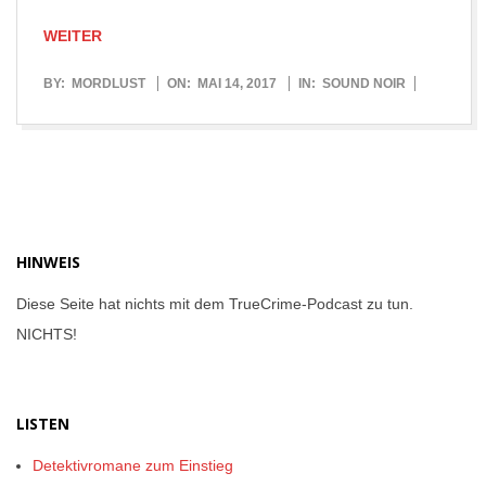
WEITER
2017-
BY:
MORDLUST
ON:
MAI 14, 2017
IN:
SOUND NOIR
05-
14
HINWEIS
Diese Seite hat nichts mit dem TrueCrime-Podcast zu tun.
NICHTS!
LISTEN
Detektivromane zum Einstieg