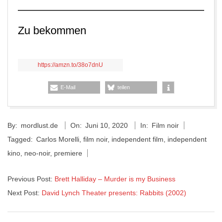
Zu bekommen
https://amzn.to/38o7dnU
E-Mail
teilen
2020-
By:
mordlust.de
On:
Juni 10, 2020
In:
Film noir
06-
Tagged:
Carlos Morelli
,
film noir
,
independent film
,
independent
10
kino
,
neo-noir
,
premiere
Previous Post:
Brett Halliday – Murder is my Business
Next Post:
David Lynch Theater presents: Rabbits (2002)