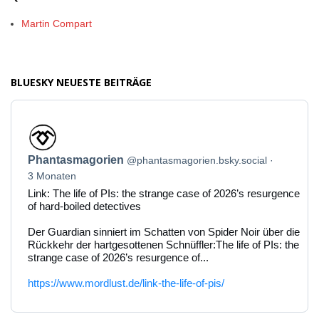
Martin Compart
BLUESKY NEUESTE BEITRÄGE
Beitrag
von
Phantasmagorien
Phantasmagorien
@phantasmagorien.bsky.social
auf
Bluesky
3 Monaten
ansehen
Link: The life of PIs: the strange case of 2026’s resurgence
of hard-boiled detectives
Der Guardian sinniert im Schatten von Spider Noir über die
Rückkehr der hartgesottenen Schnüffler:The life of PIs: the
strange case of 2026’s resurgence of...
https://www.mordlust.de/link-the-life-of-pis/